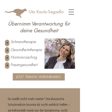
Uta Kautz-Segadlo
Übernimm Verantwortung für
deine Gesundheit
Schmerztherapie
+
Gesundheitstherapie
+
Hormoncoaching
+
Frauengesundheit
+
JETZT TERMIN VEREINBAREN
Du weißt nicht mehr weiter? Die klassische
Schulmedizin konnte dir nicht wirklich helfen –
sie behandelt meist nur die Symptome, nicht