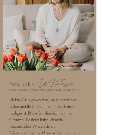
Hallo, ich bin
,
Hormoncoach, Schmerztherapeutin und Gynäkologin.
Ich bin Ärztin geworden, um Menschen zu
helfen und ihr Leid zu lindern. Doch immer
häufiger stößt die Schulmedizin an ihre
Grenzen. Deshalb habe ich mein
medizinisches Wissen durch
Weiterbildungen im Hormoncoaching und in