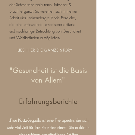
der Schmerztherapie nach Liebscher &
Bracht ergänzt. So vereinen sich in meiner
Arbeit vier ineinandergreifende Bereiche,
die eine umfassende, ursachenorientierte
und nachhaltige Betrachtung von Gesundheit
und Wohlbefinden ermöglichen.
LIES HIER DIE GANZE STORY
"Gesundheit ist die Basis
von Allem
"
Erfahrungsberichte
„Frau Kautz-Segadlo ist eine Therapeutin, die sich
sehr viel Zeit für ihre Patienten nimmt. Sie erklärt in
einer ruhigen, verständlichen Art ihre