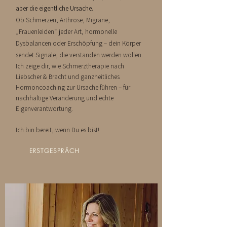
aber die eigentliche Ursache.
Ob Schmerzen, Arthrose, Migräne,
„Frauenleiden“ jeder Art, hormonelle
Dysbalancen oder Erschöpfung – dein Körper
sendet Signale, die verstanden werden wollen.
Ich zeige dir, wie Schmerztherapie nach
Liebscher & Bracht und ganzheitliches
Hormoncoaching zur Ursache führen – für
nachhaltige Veränderung und echte
Eigenverantwortung.​
Ich bin bereit, wenn Du es bist! ​
ERSTGESPRÄCH