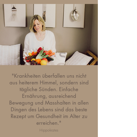
"Krankheiten überfallen uns nicht
aus heiterem Himmel, sondern sind
tägliche Sünden. Einfache
Ernährung, ausreichend
Bewegung und Masshalten in allen
Dingen des Lebens sind das beste
Rezept um Gesundheit im Alter zu
erreichen."
Hippokrates