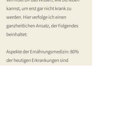
kannst, um erst gar nicht krank zu
werden. Hier verfolge ich einen
ganzheitlichen Ansatz, der Folgendes
beinhaltet:
Aspekte der Ernährungsmedizin: 80%
der heutigen Erkrankungen sind
ernährungsbedingt. Dabei sollten wir
eigentlich Lebensmittel als Medizin ohne
Nebenwirkung, aber mit Wirkung
betrachten.
Aspekte der Orthomolekularmedizin: sie
dient der Erhaltung von guter