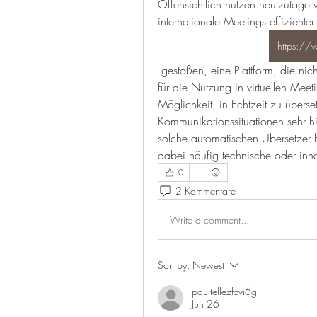
Offensichtlich nutzen heutzutage 
internationale Meetings effiziente
https://
 gestoßen, eine Plattform, die nicht nur Dokumente übersetzt, sondern auch Funktionen 
für die Nutzung in virtuellen Meet
Möglichkeit, in Echtzeit zu überse
Kommunikationssituationen sehr hil
solche automatischen Übersetzer b
dabei häufig technische oder inha
0
2 Kommentare
Write a comment...
Sort by:
Newest
paultellezfcvi6g
Jun 26