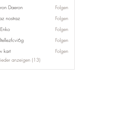
ron Daeron
Folgen
az nostraz
Folgen
 Enko
Folgen
tellezfcvi6g
Folgen
zfcvi6g
w kart
Folgen
lieder anzeigen (13)