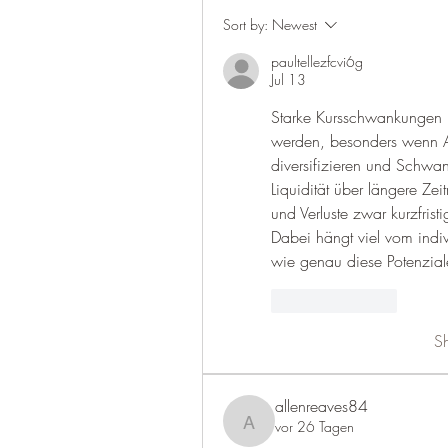
Sort by:
Newest
paultellezfcvi6g
Jul 13
Starke Kursschwankungen kö
werden, besonders wenn Anl
diversifizieren und Schwa
Liquidität über längere Ze
und Verluste zwar kurzfristi
Dabei hängt viel vom indiv
wie genau diese Potenzia
Like
Reply
S
allenreaves84
vor 26 Tagen
allenreaves84