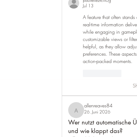
paultellezfcvi6g
Jul 13
A feature that often stands
real-time information delive
while engaging in gamepla
customizable views or filte
helpful, as they allow adju
preferences. These aspects 
action-packed moments.
Like
Reply
S
allenreaves84
26. Juni 2026
allenreaves84
Wer nutzt automatische Üb
und wie klappt das?