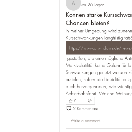
vor 26 Tagen
allenreaves84
Können starke Kursschwan
Chancen bieten?
In meiner Umgebung wird zunehmen
Kursschwankungen langfristig tat
 gestoßen, die eine mögliche Antwort liefern. Der Artikel beschreibt, warum 
Marktvolatilität keine Gefahr für lan
Schwankungen genutzt werden kön
erzielen, sofern die Liquidität en
auch hervorgehoben, wie wichtig 
Achterbahnfahrt. Welche Meinung
0
2 Kommentare
Write a comment...