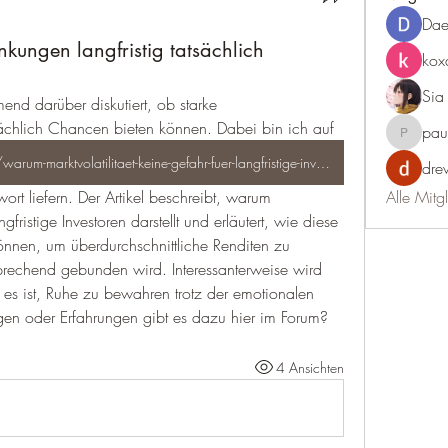
Dae
kungen langfristig tatsächlich
kox
Sia
d darüber diskutiert, ob starke 
sächlich Chancen bieten können. Dabei bin ich auf 
paul
paultelle
https://www.drwindows.de/news/warum-marktvolatilitaet-keine-gefahr-fuer-langfristige-investoren-ist
dre
Alle Mitg
gfristige Investoren darstellt und erläutert, wie diese 
nen, um überdurchschnittliche Renditen zu 
tsprechend gebunden wird. Interessanterweise wird 
es ist, Ruhe zu bewahren trotz der emotionalen 
en oder Erfahrungen gibt es dazu hier im Forum?
4 Ansichten