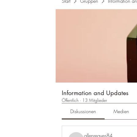
Start
Gruppen
Information a
Information and Updates
Öffentlich
·
13 Mitglieder
Diskussionen
Medien
allenreaves84