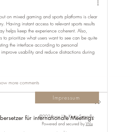
 out on mixed gaming and sports platforms is clear 
ry. Having instant access to relevant sports results 
y helps keep the experience coherent. Also, 
rs to prioritize what users want to see can be quite 
sting the interface according to personal 
improve usability and reduce distractions during 
how more comments
Impressum
©2024 von Uta Kautz-Segadlo.
ersetzer für internationale Meetings
Powered and secured by
Wix