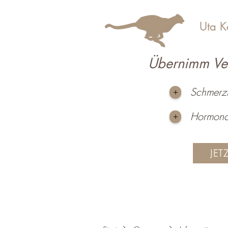
Uta K
Übernimm Ver
Schmerzt
+
Hormonc
+
JET