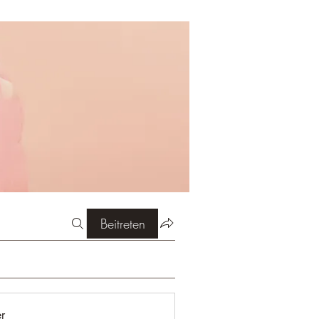
Beitreten
er