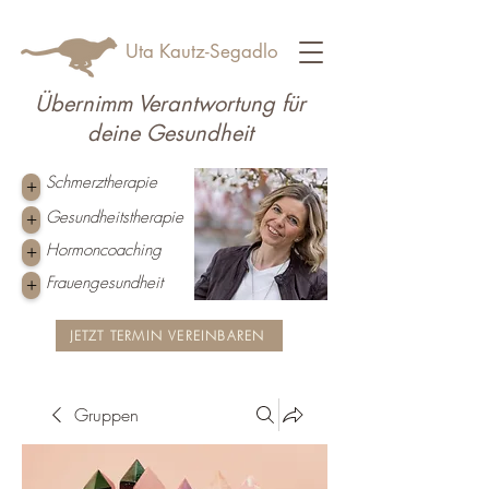
Uta Kautz-Segadlo
Übernimm Verantwortung für
deine Gesundheit
Schmerztherapie
+
Gesundheitstherapie
+
Hormoncoaching
+
Frauengesundheit
+
JETZT TERMIN VEREINBAREN
Gruppen