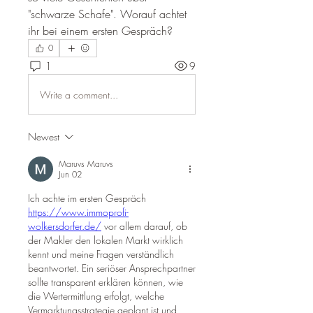
"schwarze Schafe". Worauf achtet 
ihr bei einem ersten Gespräch?
0
1
9
Write a comment...
Newest
Maruvs Maruvs
Jun 02
Ich achte im ersten Gespräch 
https://www.immoprofi-
wolkersdorfer.de/
 vor allem darauf, ob 
der Makler den lokalen Markt wirklich 
kennt und meine Fragen verständlich 
beantwortet. Ein seriöser Ansprechpartner 
sollte transparent erklären können, wie 
die Wertermittlung erfolgt, welche 
Vermarktungsstrategie geplant ist und 