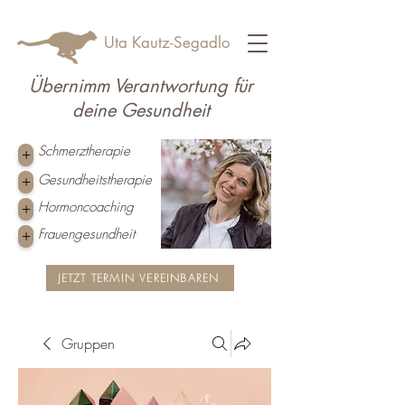
Uta Kautz-Segadlo
Übernimm Verantwortung für
deine Gesundheit
Schmerztherapie
+
Gesundheitstherapie
+
Hormoncoaching
+
Frauengesundheit
+
JETZT TERMIN VEREINBAREN
Gruppen