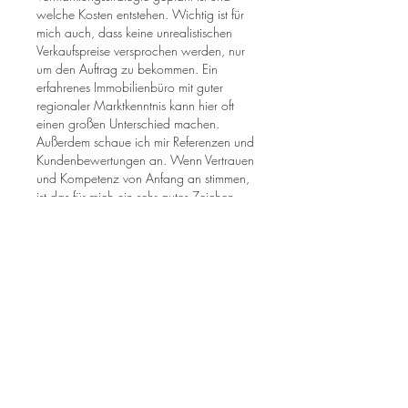
welche Kosten entstehen. Wichtig ist für 
mich auch, dass keine unrealistischen 
Verkaufspreise versprochen werden, nur 
um den Auftrag zu bekommen. Ein 
erfahrenes Immobilienbüro mit guter 
regionaler Marktkenntnis kann hier oft 
einen großen Unterschied machen. 
Außerdem schaue ich mir Referenzen und 
Kundenbewertungen an. Wenn Vertrauen 
und Kompetenz von Anfang an stimmen, 
ist das für mich ein sehr gutes Zeichen.
Like
Reply
Info
Welcome to the group! You can
connect with other members, ge
...
Weiterlesen
Mitglieder