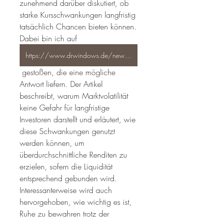
zunehmend darüber diskutiert, ob 
starke Kursschwankungen langfristig 
tatsächlich Chancen bieten können. 
Dabei bin ich auf 
https://www.drwindows.de/news/warum-marktvolatilitaet-keine-gefahr-fuer-langfristige-investoren-ist
 gestoßen, die eine mögliche 
Antwort liefern. Der Artikel 
beschreibt, warum Marktvolatilität 
keine Gefahr für langfristige 
Investoren darstellt und erläutert, wie 
diese Schwankungen genutzt 
werden können, um 
überdurchschnittliche Renditen zu 
erzielen, sofern die Liquidität 
entsprechend gebunden wird. 
Interessanterweise wird auch 
hervorgehoben, wie wichtig es ist, 
Ruhe zu bewahren trotz der 