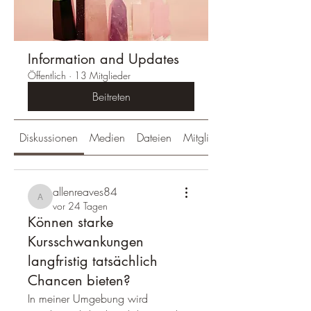
Information and Updates
Öffentlich
·
13 Mitglieder
Beitreten
Diskussionen
Medien
Dateien
Mitglieder
allenreaves84
allenreaves84
vor 24 Tagen
Können starke
Kursschwankungen
langfristig tatsächlich
Chancen bieten?
In meiner Umgebung wird 