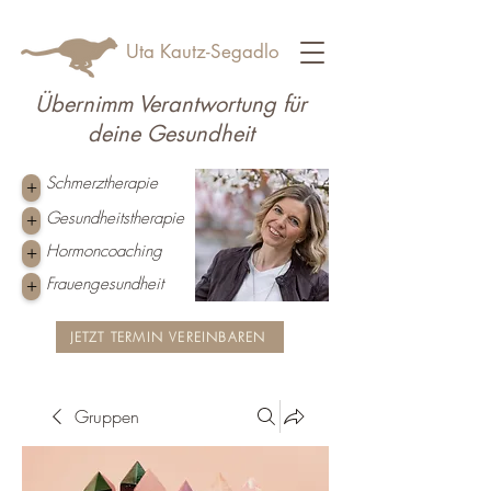
Uta Kautz-Segadlo
Übernimm Verantwortung für
deine Gesundheit
Schmerztherapie
+
Gesundheitstherapie
+
Hormoncoaching
+
Frauengesundheit
+
JETZT TERMIN VEREINBAREN
Gruppen