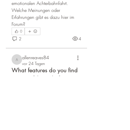
emotionalen Achterbahnfahrt. 
Welche Meinungen oder 
Erfahrungen gibt es dazu hier im 
Forum?
0
2
4
allenreaves84
allenreaves84
vor 24 Tagen
What features do you find
most useful on platforms
with a mix of games and
sports events?
One challenge with platforms that 
combine games and sports events is 
Info
how they manage to keep 
Welcome to the group! You can
everything organized and easy to 
connect with other members, ge
...
Weiterlesen